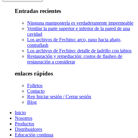
Entradas recientes
Ninguna mampostería es verdaderamente impermeable
Ventilar la parte superior e inferior de la pared de una
cavidad
Los archivos de Fechino: arco, paso hacia abajo,
contraflash
Los archivos de Fechino: detalle de ladrillo con labios
Restauración y remediación: costos de flasheo de
restauración a considerar
enlaces rápidos
Folletos
Contacto
Rep Iniciar sesión / Cerrar sesión
Blog
Inicio
Nosotros
Productos
Distribuidores
Educación continua