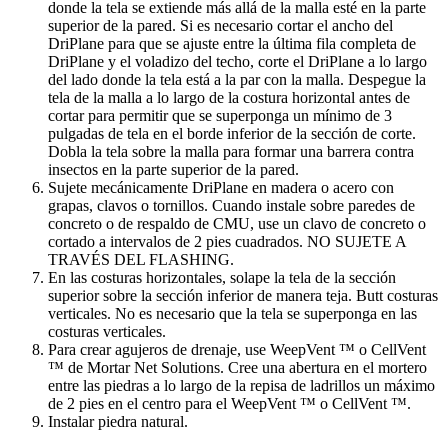
donde la tela se extiende más allá de la malla esté en la parte
superior de la pared. Si es necesario cortar el ancho del
DriPlane para que se ajuste entre la última fila completa de
DriPlane y el voladizo del techo, corte el DriPlane a lo largo
del lado donde la tela está a la par con la malla. Despegue la
tela de la malla a lo largo de la costura horizontal antes de
cortar para permitir que se superponga un mínimo de 3
pulgadas de tela en el borde inferior de la sección de corte.
Dobla la tela sobre la malla para formar una barrera contra
insectos en la parte superior de la pared.
Sujete mecánicamente DriPlane en madera o acero con
grapas, clavos o tornillos. Cuando instale sobre paredes de
concreto o de respaldo de CMU, use un clavo de concreto o
cortado a intervalos de 2 pies cuadrados. NO SUJETE A
TRAVÉS DEL FLASHING.
En las costuras horizontales, solape la tela de la sección
superior sobre la sección inferior de manera teja. Butt costuras
verticales. No es necesario que la tela se superponga en las
costuras verticales.
Para crear agujeros de drenaje, use WeepVent ™ o CellVent
™ de Mortar Net Solutions. Cree una abertura en el mortero
entre las piedras a lo largo de la repisa de ladrillos un máximo
de 2 pies en el centro para el WeepVent ™ o CellVent ™.
Instalar piedra natural.