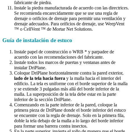
fabricante de piedra.
Instale la piedra manufacturada de acuerdo con las directrices.
Se recomienda encarecidamente que se use una regla de
drenaje o orificios de drenaje para permitir una ventilación y
drenaje adecuados. Para orificios de drenaje, use WeepVent
™ o CellVent ™ de Mortar Net Solutions.
Guía de instalación de estuco
Instale papel de construcción o WRB * y parpadee de
acuerdo con las recomendaciones del fabricante.
Instale todos los marcos de puertas y ventanas antes de
instalar DriPlane.
Coloque DriPlane horizontalmente contra la pared exterior,
lado de la tela hacia fuera
y la malla hacia el interior del
edificio. La tela es uniforme con el borde superior de la malla
y se extiende 3 pulgadas más allá del borde inferior de la
malla. La superposición de la tela debe estar en la parte
inferior de la sección DriPlane.
Comenzando en la parte inferior de la pared, coloque la
primera pieza de DriPlane donde el borde inferior del estuco
se encuentre con la regla de drenaje. Solo en la primera fila,
doble la tela debajo de la malla a lo largo del borde inferior
para formar una barrera contra insectos.
En la parte superior, invierta el rollo de manera que el borde