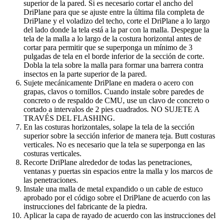
superior de la pared. Si es necesario cortar el ancho del
DriPlane para que se ajuste entre la última fila completa de
DriPlane y el voladizo del techo, corte el DriPlane a lo largo
del lado donde la tela está a la par con la malla. Despegue la
tela de la malla a lo largo de la costura horizontal antes de
cortar para permitir que se superponga un mínimo de 3
pulgadas de tela en el borde inferior de la sección de corte.
Dobla la tela sobre la malla para formar una barrera contra
insectos en la parte superior de la pared.
Sujete mecánicamente DriPlane en madera o acero con
grapas, clavos o tornillos. Cuando instale sobre paredes de
concreto o de respaldo de CMU, use un clavo de concreto o
cortado a intervalos de 2 pies cuadrados. NO SUJETE A
TRAVÉS DEL FLASHING.
En las costuras horizontales, solape la tela de la sección
superior sobre la sección inferior de manera teja. Butt costuras
verticales. No es necesario que la tela se superponga en las
costuras verticales.
Recorte DriPlane alrededor de todas las penetraciones,
ventanas y puertas sin espacios entre la malla y los marcos de
las penetraciones.
Instale una malla de metal expandido o un cable de estuco
aprobado por el código sobre el DriPlane de acuerdo con las
instrucciones del fabricante de la piedra.
Aplicar la capa de rayado de acuerdo con las instrucciones del