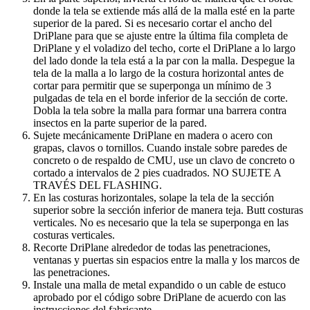
donde la tela se extiende más allá de la malla esté en la parte
superior de la pared. Si es necesario cortar el ancho del
DriPlane para que se ajuste entre la última fila completa de
DriPlane y el voladizo del techo, corte el DriPlane a lo largo
del lado donde la tela está a la par con la malla. Despegue la
tela de la malla a lo largo de la costura horizontal antes de
cortar para permitir que se superponga un mínimo de 3
pulgadas de tela en el borde inferior de la sección de corte.
Dobla la tela sobre la malla para formar una barrera contra
insectos en la parte superior de la pared.
Sujete mecánicamente DriPlane en madera o acero con
grapas, clavos o tornillos. Cuando instale sobre paredes de
concreto o de respaldo de CMU, use un clavo de concreto o
cortado a intervalos de 2 pies cuadrados. NO SUJETE A
TRAVÉS DEL FLASHING.
En las costuras horizontales, solape la tela de la sección
superior sobre la sección inferior de manera teja. Butt costuras
verticales. No es necesario que la tela se superponga en las
costuras verticales.
Recorte DriPlane alrededor de todas las penetraciones,
ventanas y puertas sin espacios entre la malla y los marcos de
las penetraciones.
Instale una malla de metal expandido o un cable de estuco
aprobado por el código sobre DriPlane de acuerdo con las
instrucciones del fabricante.