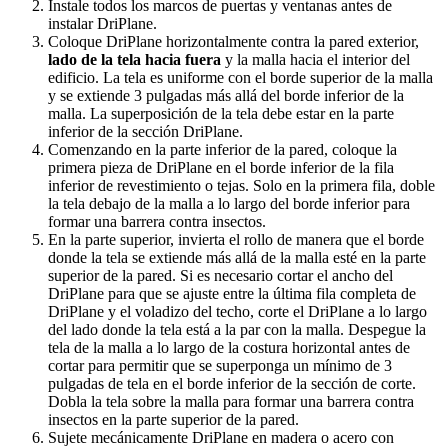
Instale todos los marcos de puertas y ventanas antes de
instalar DriPlane.
Coloque DriPlane horizontalmente contra la pared exterior,
lado de la tela hacia fuera
y la malla hacia el interior del
edificio. La tela es uniforme con el borde superior de la malla
y se extiende 3 pulgadas más allá del borde inferior de la
malla. La superposición de la tela debe estar en la parte
inferior de la sección DriPlane.
Comenzando en la parte inferior de la pared, coloque la
primera pieza de DriPlane en el borde inferior de la fila
inferior de revestimiento o tejas. Solo en la primera fila, doble
la tela debajo de la malla a lo largo del borde inferior para
formar una barrera contra insectos.
En la parte superior, invierta el rollo de manera que el borde
donde la tela se extiende más allá de la malla esté en la parte
superior de la pared. Si es necesario cortar el ancho del
DriPlane para que se ajuste entre la última fila completa de
DriPlane y el voladizo del techo, corte el DriPlane a lo largo
del lado donde la tela está a la par con la malla. Despegue la
tela de la malla a lo largo de la costura horizontal antes de
cortar para permitir que se superponga un mínimo de 3
pulgadas de tela en el borde inferior de la sección de corte.
Dobla la tela sobre la malla para formar una barrera contra
insectos en la parte superior de la pared.
Sujete mecánicamente DriPlane en madera o acero con