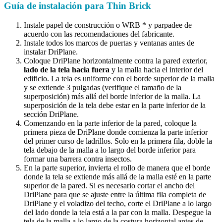
Guía de instalación para Thin Brick
Instale papel de construcción o WRB * y parpadee de
acuerdo con las recomendaciones del fabricante.
Instale todos los marcos de puertas y ventanas antes de
instalar DriPlane.
Coloque DriPlane horizontalmente contra la pared exterior,
lado de la tela hacia fuera
y la malla hacia el interior del
edificio. La tela es uniforme con el borde superior de la malla
y se extiende 3 pulgadas (verifique el tamaño de la
superposición) más allá del borde inferior de la malla. La
superposición de la tela debe estar en la parte inferior de la
sección DriPlane.
Comenzando en la parte inferior de la pared, coloque la
primera pieza de DriPlane donde comienza la parte inferior
del primer curso de ladrillos. Solo en la primera fila, doble la
tela debajo de la malla a lo largo del borde inferior para
formar una barrera contra insectos.
En la parte superior, invierta el rollo de manera que el borde
donde la tela se extiende más allá de la malla esté en la parte
superior de la pared. Si es necesario cortar el ancho del
DriPlane para que se ajuste entre la última fila completa de
DriPlane y el voladizo del techo, corte el DriPlane a lo largo
del lado donde la tela está a la par con la malla. Despegue la
tela de la malla a lo largo de la costura horizontal antes de