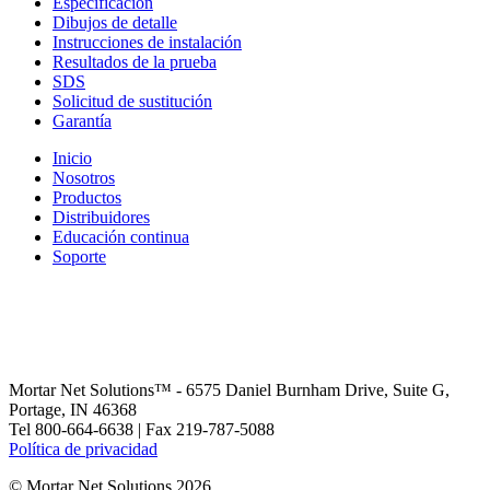
Especificación
Dibujos de detalle
Instrucciones de instalación
Resultados de la prueba
SDS
Solicitud de sustitución
Garantía
Inicio
Nosotros
Productos
Distribuidores
Educación continua
Soporte
Mortar Net Solutions™ - 6575 Daniel Burnham Drive, Suite G,
Portage, IN 46368
Tel 800-664-6638 | Fax 219-787-5088
Política de privacidad
© Mortar Net Solutions 2026