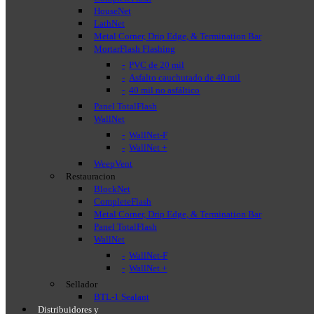
HouseNet
LathNet
Metal Corner, Drip Edge, & Termination Bar
MortarFlash Flashing
PVC de 20 mil
Asfalto cauchutado de 40 mil
40 mil no asfáltico
Panel TotalFlash
WallNet
WallNet-F
WallNet +
WeepVent
Restauracion
BlockNet
CompleteFlash
Metal Corner, Drip Edge, & Termination Bar
Panel TotalFlash
WallNet
WallNet-F
WallNet +
Sellador
BTL-1 Sealant
Distribuidores y