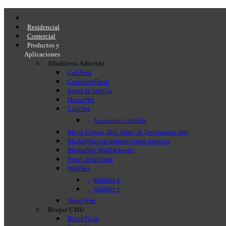
Residencial
Comercial
Productos y
Aplicaciones
Albañilería Adherida
CellVent
CompleteFlash
pared de ladrillo
HouseNet
LathNet
Accesorios LathNet
Metal Corner, Drip Edge, & Termination Bar
MortarNet con barrera contra insectos
MortarNet WallDefender
Panel TotalFlash
WallNet
WallNet-F
WallNet +
WeepVent
Bloque CMU
BlockFlash