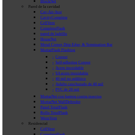
BlockNet
Pared de la cavidad
Cav-Air-Ator
CavityComplete
CellVent
CompleteFlash
pared de ladrillo
HouseNet
Metal Corner, Drip Edge, & Termination Bar
MortarFlash Flashing
Copper
Self-adhering Copper
Acero inoxidable
SA acero inoxidable
40 mil no asfáltico
Asfalto cauchutado de 40 mil
PVC de 20 mil
MortarNet con barrera contra insectos
MortarNet WallDefender
Panel TotalFlash
Rollo TotalFlash
WeepVent
Residencial
CellVent
CompleteFlash