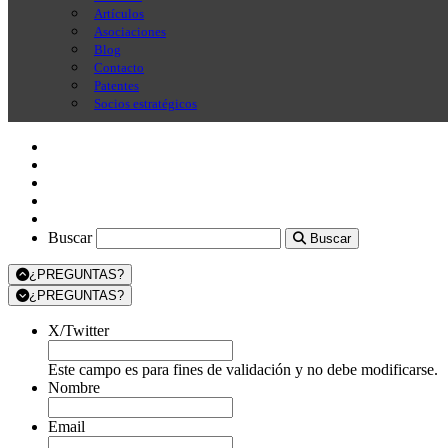
Artículos
Asociaciones
Blog
Contacto
Patentes
Socios estratégicos
Buscar
Buscar
Buscar
¿PREGUNTAS?
¿PREGUNTAS?
X/Twitter
Este campo es para fines de validación y no debe modificarse.
Nombre
Email