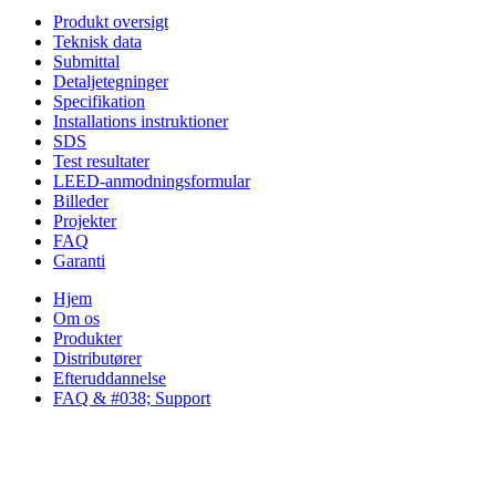
Produkt oversigt
Teknisk data
Submittal
Detaljetegninger
Specifikation
Installations instruktioner
SDS
Test resultater
LEED-anmodningsformular
Billeder
Projekter
FAQ
Garanti
Hjem
Om os
Produkter
Distributører
Efteruddannelse
FAQ & #038; Support