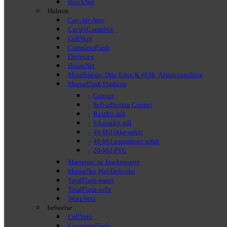
BlockNet
Hulrum
Cav-Air-Ator
CavityComplete
CellVent
CompleteFlash
Drejevæg
HouseNet
Metalhjørne, Drip Edge & #038; Afslutningslinje
MortarFlash Flashing
Copper
Self-adhering Copper
Rustfrit stål
SA rustfrit stål
40-Mil ikke-asfalt
40-Mil gummieret asfalt
20-Mil PVC
Mørtelnet m/ Insektspærre
MortarNet WallDefender
TotalFlash-panel
TotalFlash-rulle
WeepVent
beboelse
CellVent
CompleteFlash