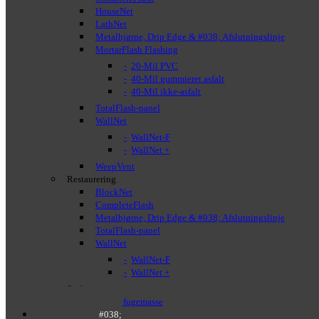
HouseNet
LathNet
Metalhjørne, Drip Edge & #038; Afslutningslinje
MortarFlash Flashing
20-Mil PVC
40-Mil gummieret asfalt
40-Mil ikke-asfalt
TotalFlash-panel
WallNet
WallNet-F
WallNet +
WeepVent
Restaurering
BlockNet
CompleteFlash
Metalhjørne, Drip Edge & #038; Afslutningslinje
TotalFlash-panel
WallNet
WallNet-F
WallNet +
Sealant
BTL-1 fugemasse
Distributører & #038;