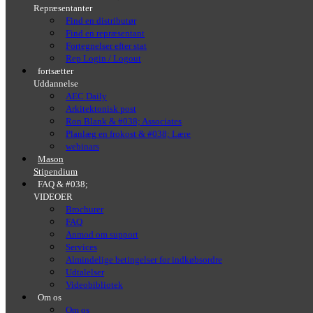
Repræsentanter
Find en distributør
Find en repræsentant
Fortegnelser efter stat
Rep Login / Logout
fortsætter
Uddannelse
AEC Daily
Arkitektonisk post
Ron Blank & #038; Associates
Planlæg en frokost & #038; Lære
webinars
Mason
Stipendium
FAQ & #038;
VIDEOER
Brochurer
FAQ
Anmod om support
Services
Almindelige betingelser for indkøbsordre
Udtalelser
Videobibliotek
Om os
Om os