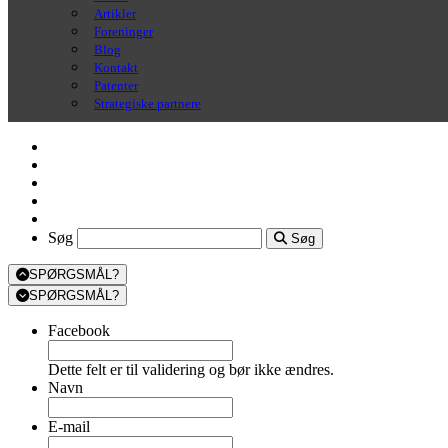
Artikler
Foreninger
Blog
Kontakt
Patenter
Strategiske partnere
Søg
Søg
Søg
SPØRGSMÅL?
SPØRGSMÅL?
Facebook
Dette felt er til validering og bør ikke ændres.
Navn
E-mail