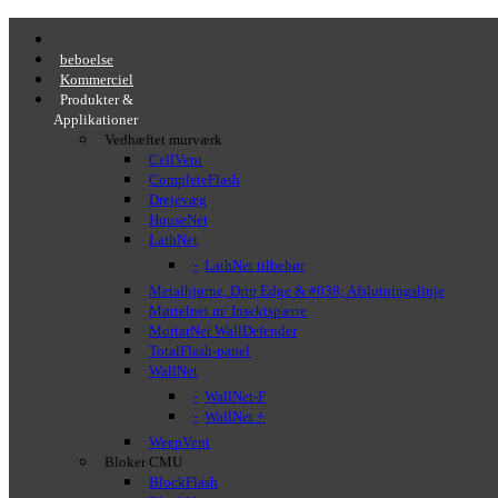
beboelse
Kommerciel
Produkter &
Applikationer
Vedhæftet murværk
CellVent
CompleteFlash
Drejevæg
HouseNet
LathNet
LathNet tilbehør
Metalhjørne, Drip Edge & #038; Afslutningslinje
Mørtelnet m/ Insektspærre
MortarNet WallDefender
TotalFlash-panel
WallNet
WallNet-F
WallNet +
WeepVent
Bloker CMU
BlockFlash