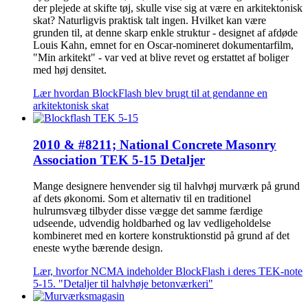
der plejede at skifte tøj, skulle vise sig at være en arkitektonisk
skat? Naturligvis praktisk talt ingen. Hvilket kan være
grunden til, at denne skarp enkle struktur - designet af afdøde
Louis Kahn, emnet for en Oscar-nomineret dokumentarfilm,
"Min arkitekt" - var ved at blive revet og erstattet af boliger
med høj densitet.
Lær hvordan BlockFlash blev brugt til at gendanne en
arkitektonisk skat
2010 & #8211; National Concrete Masonry
Association TEK 5-15 Detaljer
Mange designere henvender sig til halvhøj murværk på grund
af dets økonomi. Som et alternativ til en traditionel
hulrumsvæg tilbyder disse vægge det samme færdige
udseende, udvendig holdbarhed og lav vedligeholdelse
kombineret med en kortere konstruktionstid på grund af det
eneste wythe bærende design.
Lær, hvorfor NCMA indeholder BlockFlash i deres TEK-note
5-15. "Detaljer til halvhøje betonværkeri"