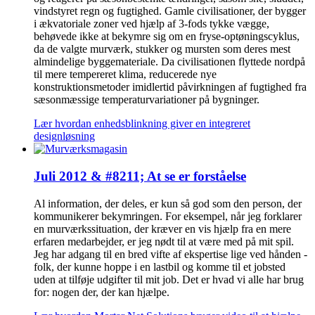
vindstyret regn og fugtighed. Gamle civilisationer, der bygger
i ækvatoriale zoner ved hjælp af 3-fods tykke vægge,
behøvede ikke at bekymre sig om en fryse-optøningscyklus,
da de valgte murværk, stukker og mursten som deres mest
almindelige byggemateriale. Da civilisationen flyttede nordpå
til mere tempereret klima, reducerede nye
konstruktionsmetoder imidlertid påvirkningen af fugtighed fra
sæsonmæssige temperaturvariationer på bygninger.
Lær hvordan enhedsblinkning giver en integreret
designløsning
Juli 2012 & #8211; At se er forståelse
Al information, der deles, er kun så god som den person, der
kommunikerer bekymringen. For eksempel, når jeg forklarer
en murværkssituation, der kræver en vis hjælp fra en mere
erfaren medarbejder, er jeg nødt til at være med på mit spil.
Jeg har adgang til en bred vifte af ekspertise lige ved hånden -
folk, der kunne hoppe i en lastbil og komme til et jobsted
uden at tilføje udgifter til mit job. Det er hvad vi alle har brug
for: nogen der, der kan hjælpe.