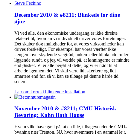
December 2010 & #8211; Blinkede før dine
øjne
Vi ved alle, den økonomiske undergang er ikke direkte
relateret til, hvordan vi individuelt driver vores forretninger.
Det skaber dog muligheder for, at vores virksomheder kan
drives forskelligt. For eksempel har vores værfter ikke
længere overskydende vægtråd, ankere eller blinkende ruller
liggende rundt, og jeg vil vædde på, at lønningerne er mindre
end ønsket. Vi er alle berørt af dette, og vi er nødt til at
arbejde igennem det. Vi skal være lidt stærkere og lidt
smartere end før, så vi kan se tilbage på denne hårde tid
senere.
Lær om korrekt blinkende installation
November 2010 & #8211; CMU Historisk
Bevaring: Kahn Bath House
Hvem ville have gætt på, at en lille, tilbagevendende CMU-
bygning nær Trenton, NJ, hvor svømmere i en gammel lejr,