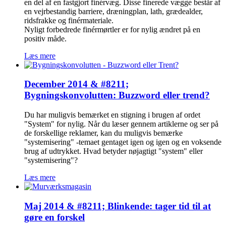
en del af en fastgjort finérvæg. Disse finerede vægge består af
en vejrbestandig barriere, dræningplan, lath, grædealder,
ridsfrakke og finérmateriale.
Nyligt forbedrede finérmørtler er for nylig ændret på en
positiv måde.
Læs mere
December 2014 & #8211;
Bygningskonvolutten: Buzzword eller trend?
Du har muligvis bemærket en stigning i brugen af ordet
"System" for nylig. Når du læser gennem artiklerne og ser på
de forskellige reklamer, kan du muligvis bemærke
"systemisering" -temaet gentaget igen og igen og en voksende
brug af udtrykket. Hvad betyder nøjagtigt "system" eller
"systemisering"?
Læs mere
Maj 2014 & #8211; Blinkende: tager tid til at
gøre en forskel