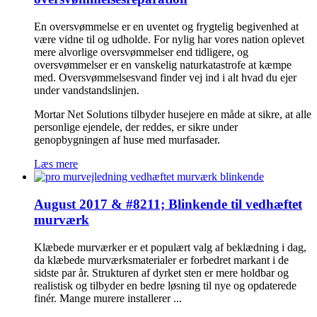
En oversvømmelse er en uventet og frygtelig begivenhed at
være vidne til og udholde. For nylig har vores nation oplevet
mere alvorlige oversvømmelser end tidligere, og
oversvømmelser er en vanskelig naturkatastrofe at kæmpe
med. Oversvømmelsesvand finder vej ind i alt hvad du ejer
under vandstandslinjen.
Mortar Net Solutions tilbyder husejere en måde at sikre, at alle
personlige ejendele, der reddes, er sikre under
genopbygningen af huse med murfasader.
Læs mere
August 2017 & #8211; Blinkende til vedhæftet
murværk
Klæbede murværker er et populært valg af beklædning i dag,
da klæbede murværksmaterialer er forbedret markant i de
sidste par år. Strukturen af dyrket sten er mere holdbar og
realistisk og tilbyder en bedre løsning til nye og opdaterede
finér. Mange murere installerer ...