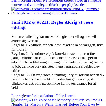
Lær hvordan Mortar Net Solutions bruger video til at hjælpe
murere med at imødegå udfordringer på jobstedet
Juni 2012 & #8211; Regler Aldrig at være
ødelagt
Som med alle ting har murværk regler, der vil og ikke vil
ændre sig over tid.
Regel nr. 1 - Murere får betalt for, hvad de lå på væggen, ikke
for indsats.
Regel nr. 2 - At udføre et job korrekt koster mureren fire
gange mindre end en fejl. Den ene: fjernelse af mangelfuldt
arbejde. To: udskiftning af mangelfuldt arbejde. Tre og fire: de
to job, der ikke blev afsluttet, mens reparationsarbejdet blev
udført.
Regel nr. 3 - En væg uden blinkning udfyldt korrekt har en 95
procent chance for at lække i modsætning til en væg, der er
blinket korrekt, som næsten ikke har nogen chance for at
lække.
Lær reglerne for installation af blitz korrekt