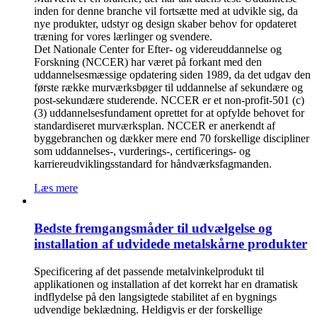
inden for denne branche vil fortsætte med at udvikle sig, da
nye produkter, udstyr og design skaber behov for opdateret
træning for vores lærlinger og svendere.
Det Nationale Center for Efter- og videreuddannelse og
Forskning (NCCER) har været på forkant med den
uddannelsesmæssige opdatering siden 1989, da det udgav den
første række murværksbøger til uddannelse af sekundære og
post-sekundære studerende. NCCER er et non-profit-501 (c)
(3) uddannelsesfundament oprettet for at opfylde behovet for
standardiseret murværksplan. NCCER er anerkendt af
byggebranchen og dækker mere end 70 forskellige discipliner
som uddannelses-, vurderings-, certificerings- og
karriereudviklingsstandard for håndværksfagmanden.
Læs mere
Bedste fremgangsmåder til udvælgelse og
installation af udvidede metalskårne produkter
Specificering af det passende metalvinkelprodukt til
applikationen og installation af det korrekt har en dramatisk
indflydelse på den langsigtede stabilitet af en bygnings
udvendige beklædning. Heldigvis er der forskellige