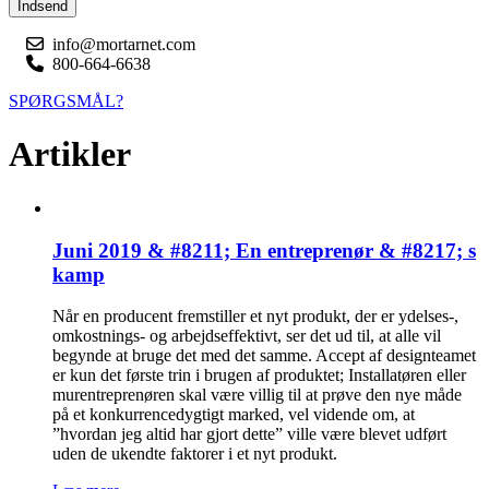
Indsend
info@mortarnet.com
800-664-6638
SPØRGSMÅL?
Artikler
Juni 2019 & #8211; En entreprenør & #8217; s
kamp
Når en producent fremstiller et nyt produkt, der er ydelses-,
omkostnings- og arbejdseffektivt, ser det ud til, at alle vil
begynde at bruge det med det samme. Accept af designteamet
er kun det første trin i brugen af produktet; Installatøren eller
murentreprenøren skal være villig til at prøve den nye måde
på et konkurrencedygtigt marked, vel vidende om, at
”hvordan jeg altid har gjort dette” ville være blevet udført
uden de ukendte faktorer i et nyt produkt.