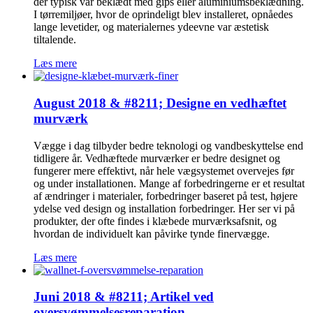
der typisk var beklædt med gips eller aluminiumsbeklædning.
I tørremiljøer, hvor de oprindeligt blev installeret, opnåedes
lange levetider, og materialernes ydeevne var æstetisk
tiltalende.
Læs mere
August 2018 & #8211; Designe en vedhæftet
murværk
Vægge i dag tilbyder bedre teknologi og vandbeskyttelse end
tidligere år. Vedhæftede murværker er bedre designet og
fungerer mere effektivt, når hele vægsystemet overvejes før
og under installationen. Mange af forbedringerne er et resultat
af ændringer i materialer, forbedringer baseret på test, højere
ydelse ved design og installation forbedringer. Her ser vi på
produkter, der ofte findes i klæbede murværksafsnit, og
hvordan de individuelt kan påvirke tynde finervægge.
Læs mere
Juni 2018 & #8211; Artikel ved
oversvømmelsesreparation