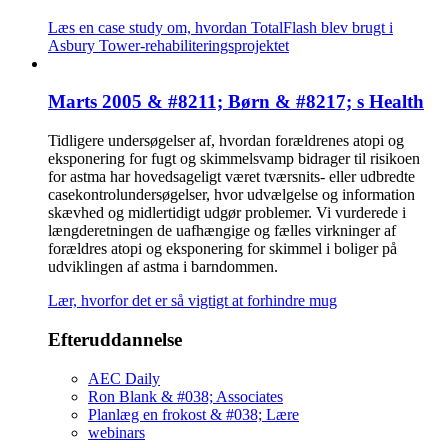
Læs en case study om, hvordan TotalFlash blev brugt i
Asbury Tower-rehabiliteringsprojektet
Marts 2005 & #8211; Børn & #8217; s Health
Tidligere undersøgelser af, hvordan forældrenes atopi og
eksponering for fugt og skimmelsvamp bidrager til risikoen
for astma har hovedsageligt været tværsnits- eller udbredte
casekontrolundersøgelser, hvor udvælgelse og information
skævhed og midlertidigt udgør problemer. Vi vurderede i
længderetningen de uafhængige og fælles virkninger af
forældres atopi og eksponering for skimmel i boliger på
udviklingen af astma i barndommen.
Lær, hvorfor det er så vigtigt at forhindre mug
Efteruddannelse
AEC Daily
Ron Blank & #038; Associates
Planlæg en frokost & #038; Lære
webinars