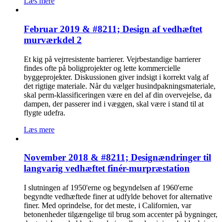
Læs mere
Februar 2019 & #8211; Design af vedhæftet
murværkdel 2
Et kig på vejrresistente barrierer. Vejrbestandige barrierer
findes ofte på boligprojekter og lette kommercielle
byggeprojekter. Diskussionen giver indsigt i korrekt valg af
det rigtige materiale. Når du vælger husindpakningsmateriale,
skal perm-klassificeringen være en del af din overvejelse, da
dampen, der passerer ind i væggen, skal være i stand til at
flygte udefra.
Læs mere
November 2018 & #8211; Designændringer til
langvarig vedhæftet finér-murpræstation
I slutningen af 1950'erne og begyndelsen af 1960'erne
begyndte vedhæftede finer at udfylde behovet for alternative
finer. Med oprindelse, for det meste, i Californien, var
betonenheder tilgængelige til brug som accenter på bygninger,