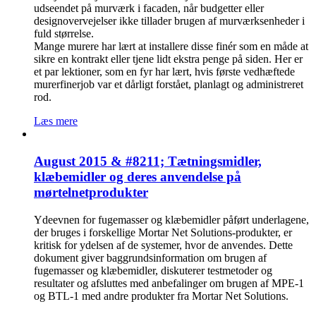
udseendet på murværk i facaden, når budgetter eller
designovervejelser ikke tillader brugen af murværksenheder i
fuld størrelse.
Mange murere har lært at installere disse finér som en måde at
sikre en kontrakt eller tjene lidt ekstra penge på siden. Her er
et par lektioner, som en fyr har lært, hvis første vedhæftede
murerfinerjob var et dårligt forstået, planlagt og administreret
rod.
Læs mere
August 2015 & #8211; Tætningsmidler,
klæbemidler og deres anvendelse på
mørtelnetprodukter
Ydeevnen for fugemasser og klæbemidler påført underlagene,
der bruges i forskellige Mortar Net Solutions-produkter, er
kritisk for ydelsen af de systemer, hvor de anvendes. Dette
dokument giver baggrundsinformation om brugen af
fugemasser og klæbemidler, diskuterer testmetoder og
resultater og afsluttes med anbefalinger om brugen af MPE-1
og BTL-1 med andre produkter fra Mortar Net Solutions.