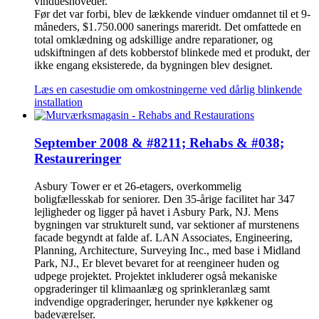
vindueshoveder.
Før det var forbi, blev de lækkende vinduer omdannet til et 9-
måneders, $1.750.000 sanerings mareridt. Det omfattede en
total omklædning og adskillige andre reparationer, og
udskiftningen af dets kobberstof blinkede med et produkt, der
ikke engang eksisterede, da bygningen blev designet.
Læs en casestudie om omkostningerne ved dårlig blinkende
installation
September 2008 & #8211; Rehabs & #038;
Restaureringer
Asbury Tower er et 26-etagers, overkommelig
boligfællesskab for seniorer. Den 35-årige facilitet har 347
lejligheder og ligger på havet i Asbury Park, NJ. Mens
bygningen var strukturelt sund, var sektioner af murstenens
facade begyndt at falde af. LAN Associates, Engineering,
Planning, Architecture, Surveying Inc., med base i Midland
Park, NJ., Er blevet bevaret for at reengineer huden og
udpege projektet. Projektet inkluderer også mekaniske
opgraderinger til klimaanlæg og sprinkleranlæg samt
indvendige opgraderinger, herunder nye køkkener og
badeværelser.