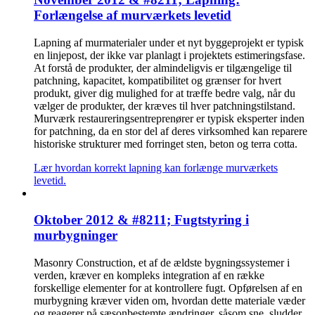
Forlængelse af murværkets levetid
Lapning af murmaterialer under et nyt byggeprojekt er typisk
en linjepost, der ikke var planlagt i projektets estimeringsfase.
At forstå de produkter, der almindeligvis er tilgængelige til
patchning, kapacitet, kompatibilitet og grænser for hvert
produkt, giver dig mulighed for at træffe bedre valg, når du
vælger de produkter, der kræves til hver patchningstilstand.
Murværk restaureringsentreprenører er typisk eksperter inden
for patchning, da en stor del af deres virksomhed kan reparere
historiske strukturer med forringet sten, beton og terra cotta.
Lær hvordan korrekt lapning kan forlænge murværkets
levetid.
Oktober 2012 & #8211; Fugtstyring i
murbygninger
Masonry Construction, et af de ældste bygningssystemer i
verden, kræver en kompleks integration af en række
forskellige elementer for at kontrollere fugt. Opførelsen af en
murbygning kræver viden om, hvordan dette materiale væder
og reagerer på sæsonbestemte ændringer, såsom sne, sludder,