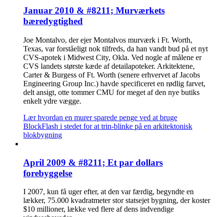
Januar 2010 & #8211; Murværkets
bæredygtighed
Joe Montalvo, der ejer Montalvos murværk i Ft. Worth,
Texas, var forståeligt nok tilfreds, da han vandt bud på et nyt
CVS-apotek i Midwest City, Okla. Ved nogle af målene er
CVS landets største kæde af detailapoteker. Arkitektene,
Carter & Burgess of Ft. Worth (senere erhvervet af Jacobs
Engineering Group Inc.) havde specificeret en rødlig farvet,
delt ansigt, otte tommer CMU for meget af den nye butiks
enkelt ydre vægge.
Lær hvordan en murer sparede penge ved at bruge
BlockFlash i stedet for at trin-blinke på en arkitektonisk
blokbygning
April 2009 & #8211; Et par dollars
forebyggelse
I 2007, kun få uger efter, at den var færdig, begyndte en
lækker, 75.000 kvadratmeter stor statsejet bygning, der koster
$10 millioner, lække ved flere af dens indvendige