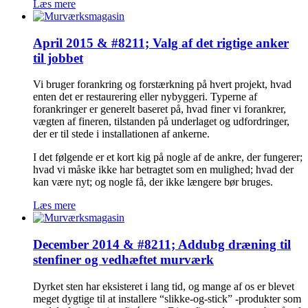
Læs mere
April 2015 & #8211; Valg af det rigtige anker
til jobbet
Vi bruger forankring og forstærkning på hvert projekt, hvad
enten det er restaurering eller nybyggeri. Typerne af
forankringer er generelt baseret på, hvad finer vi forankrer,
vægten af fineren, tilstanden på underlaget og udfordringer,
der er til stede i installationen af ankerne.
I det følgende er et kort kig på nogle af de ankre, der fungerer;
hvad vi måske ikke har betragtet som en mulighed; hvad der
kan være nyt; og nogle få, der ikke længere bør bruges.
Læs mere
December 2014 & #8211; Addubg dræning til
stenfiner og vedhæftet murværk
Dyrket sten har eksisteret i lang tid, og mange af os er blevet
meget dygtige til at installere “slikke-og-stick” -produkter som