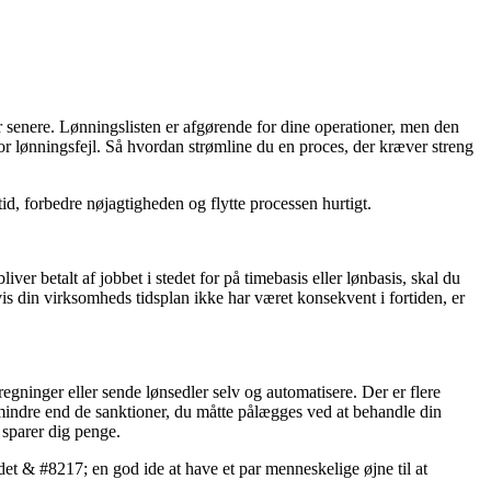
r senere. Lønningslisten er afgørende for dine operationer, men den
 for lønningsfejl. Så hvordan strømline du en proces, der kræver streng
id, forbedre nøjagtigheden og flytte processen hurtigt.
er betalt af jobbet i stedet for på timebasis eller lønbasis, skal du
hvis din virksomheds tidsplan ikke har været konsekvent i fortiden, er
egninger eller sende lønsedler selv og automatisere. Der er flere
 mindre end de sanktioner, du måtte pålægges ved at behandle din
 sparer dig penge.
et & #8217; en god ide at have et par menneskelige øjne til at