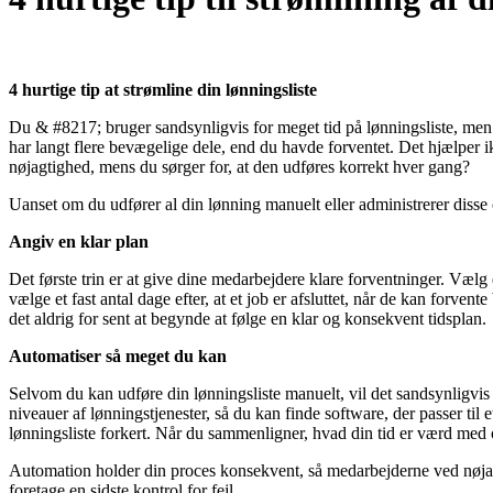
4 hurtige tip
at strømline din lønningsliste
Du & #8217; bruger sandsynligvis for meget tid på lønningsliste, men 
har langt flere bevægelige dele, end du havde forventet. Det hjælper ik
nøjagtighed, mens du sørger for, at den udføres korrekt hver gang?
Uanset om du udfører al din lønning manuelt eller administrerer disse o
Angiv en klar plan
Det første trin er at give dine medarbejdere klare forventninger. Vælg 
vælge et fast antal dage efter, at et job er afsluttet, når de kan forve
det aldrig for sent at begynde at følge en klar og konsekvent tidsplan.
Automatiser så meget du kan
Selvom du kan udføre din lønningsliste manuelt, vil det sandsynligvis 
niveauer af lønningstjenester, så du kan finde software, der passer t
lønningsliste forkert. Når du sammenligner, hvad din tid er værd med o
Automation holder din proces konsekvent, så medarbejderne ved nøjagt
foretage en sidste kontrol for fejl.