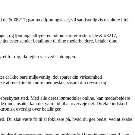
e & #8217; gør med lønningsliste, vil sandsynligvis resultere i fejl.
nger, og lønningsudbyderen administrerer resten. De & #8217;
e tjenester sender betalinger til dine medarbejdere, betaler dine
ret for dig, da fejlen var ved slutningen.
ster er ikke bare miljøvenlig; det sparer din virksomhed
ere at overføre til andre mennesker, såsom din revisor og
kodebeskyttet sted. Med alle deres lønmoduler online, kan medarbejdere
e dine ansatte, kan det være tid til at overveje det. Direkte indskud
tronisk oversigt over betalinger.
d. Du skal være fri til at fokusere på, hvad du gør bedst, ved at skabe
 holder dine murvægge tørre og problemfri i bygningens levetid, kan