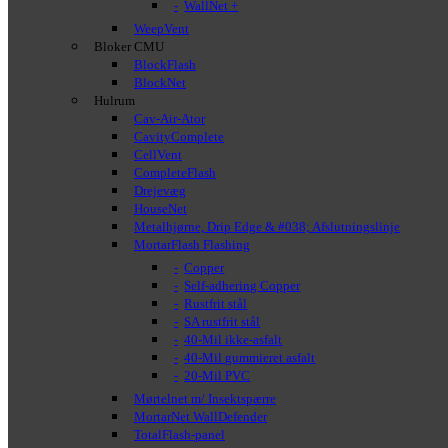
WallNet +
WeepVent
Bloker CMU
BlockFlash
BlockNet
Hulrum
Cav-Air-Ator
CavityComplete
CellVent
CompleteFlash
Drejevæg
HouseNet
Metalhjørne, Drip Edge & #038; Afslutningslinje
MortarFlash Flashing
Copper
Self-adhering Copper
Rustfrit stål
SA rustfrit stål
40-Mil ikke-asfalt
40-Mil gummieret asfalt
20-Mil PVC
Mørtelnet m/ Insektspærre
MortarNet WallDefender
TotalFlash-panel