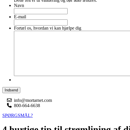
Dette felt er til validering og bør ikke ændres.
Navn
E-mail
Fortæl os, hvordan vi kan hjælpe dig
Indsend
info@mortarnet.com
800-664-6638
SPØRGSMÅL?
4 hurtige tip til strømlining af d