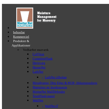
beboelse
Kommerciel
Produkter &
Applikationer
Vedhæftet murværk
CellVent
CompleteFlash
Drejevæg
HouseNet
LathNet
LathNet tilbehør
Metalhjørne, Drip Edge & #038; Afslutningslinje
Mørtelnet m/ Insektspærre
MortarNet WallDefender
TotalFlash-panel
WallNet
WallNet-F