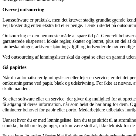
Overvej outsourcing
Lønssoftware er praktisk, men det kræver stadig grundlæggende kendska
Fejl koster dig enten ekstra tid eller penge. Tænk i stedet på outsourcin
Outsourcing er den nemmeste måde at spare tid på. Generelt behøver
garanterede eksperter i lokale regler, skatter og lønret, plus en del af
lønbeskatninger, arkiverer lønningsafgift og indsender de nødvendige 
Ved outsourcing af lønningslister skal du også se efter en garanti uden
Gå papirløs
Når du automatiserer lønningslister eller lejer en service, er det det p
omkostningerne ved papir, blæk og udskrivning. For ikke at nævne, at d
skattemanden.
Se efter software eller en service, der giver dig mulighed for at opre
få adgang til deres information, når som helst de har brug for dem. Og 
eliminerer behovet for papir eller porto. Medarbejdere udbetales hurti
Uanset hvor du er med lønningsliste, kan du tage skridt til at strømli
smukke, holdbare bygninger, du kan være stolt af, ikke teknisk for de 
For at lære, hvordan Mortar Net Solutions fugthåndteringsløsninger 