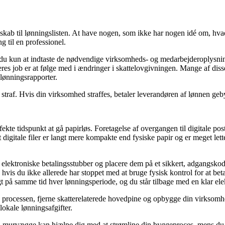
b til lønningslisten. At have nogen, som ikke har nogen idé om, hvad d
g til en professionel.
 du kun at indtaste de nødvendige virksomheds- og medarbejderoplysni
 deres job er at følge med i ændringer i skattelovgivningen. Mange af diss
lønningsrapporter.
 straf. Hvis din virksomhed straffes, betaler leverandøren af lønnen geby
erfekte tidspunkt at gå papirløs. Foretagelse af overgangen til digitale po
igitale filer er langt mere kompakte end fysiske papir og er meget lett
tte elektroniske betalingsstubber og placere dem på et sikkert, adgangs
hvis du ikke allerede har stoppet med at bruge fysisk kontrol for at betal
gt på samme tid hver lønningsperiode, og du står tilbage med en klar elek
ne processen, fjerne skatterelaterede hovedpine og opbygge din virksomhe
lokale lønningsafgifter.
til murvægge kan hjælpe dig med at strømline din byggeproces, mens du