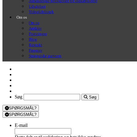
Almindelige betingelser for indkøbsordre
Udtalelser
Videobibliotek
Om os
Om os
Artikler
Foreninger
Blog
Kontakt
Patenter
Strategiske partnere
Søg
Søg
Søg
SPØRGSMÅL?
SPØRGSMÅL?
E-mail