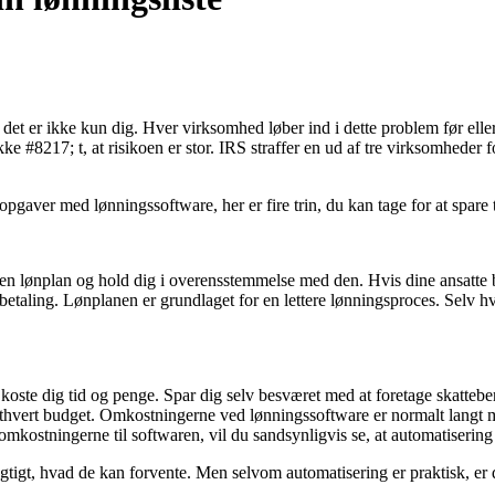
det er ikke kun dig. Hver virksomhed løber ind i dette problem før elle
ke #8217; t, at risikoen er stor. IRS straffer en ud af tre virksomheder
pgaver med lønningssoftware, her er fire trin, du kan tage for at spare t
en lønplan og hold dig i overensstemmelse med den. Hvis dine ansatte bliv
nte betaling. Lønplanen er grundlaget for en lettere lønningsproces. Selv 
koste dig tid og penge. Spar dig selv besværet med at foretage skatteber
il ethvert budget. Omkostningerne ved lønningssoftware er normalt langt
mkostningerne til softwaren, vil du sandsynligvis se, at automatisering
igt, hvad de kan forvente. Men selvom automatisering er praktisk, er d