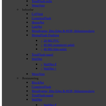
TotalFlash-rulle
WeepVent
beboelse
CellVent
CompleteFlash
HouseNet
LathNet
Metalhjørne, Drip Edge & #038; Afslutningslinje
MortarFlash Flashing
20-Mil PVC
40-Mil gummieret asfalt
40-Mil ikke-asfalt
TotalFlash-panel
WallNet
WallNet-F
WallNet +
WeepVent
Restaurering
BlockNet
CompleteFlash
Metalhjørne, Drip Edge & #038; Afslutningslinje
TotalFlash-panel
WallNet
WallNet-F