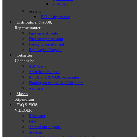
WallNet +
Sealant
BTL-1 fugemasse
Distributører & #038;
Repræsentanter
Find en distributør
Find en repræsentant
Fortegnelser efter stat
Rep Login / Logout
fortsætter
Uddannelse
AEC Daily
Arkitektonisk post
Ron Blank & #038; Associates
Planlæg en frokost & #038; Lære
webinars
Mason
Stipendium
FAQ & #038;
VIDEOER
Brochurer
FAQ
Anmod om support
Services