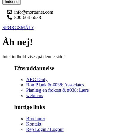
Indsend
info@mortarnet.com
800-664-6638
SPØRGSMÅL?
Åh nej!
Intet indhold vises på denne side!
Efteruddannelse
AEC Daily
Ron Blank & #038; Associates
Planlæg en frokost & #038; Lære
webinars
hurtige links
Brochurer
Kontakt
Rep Login / Logout